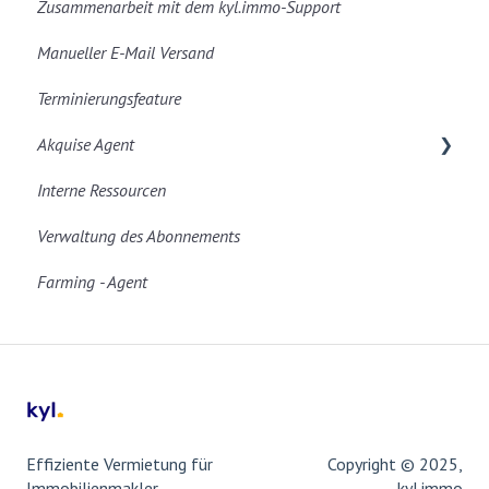
Zusammenarbeit mit dem kyl.immo-Support
E-Mail
Allgemeine Einstellungen
Manueller E-Mail Versand
Einstellungen
Nützliche onOffice Prozesse
Terminierungsfeature
Formulare
Akquise Agent
Interne Ressourcen
Datenbank & Synchronisiation
Verwaltung des Abonnements
Qualifizierung & Mapping
Farming - Agent
Effiziente Vermietung für
Copyright © 2025,
Immobilienmakler
kyl.immo